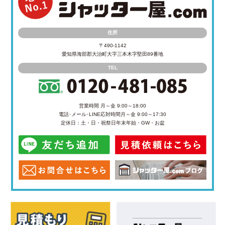
住所
〒490-1142
愛知県海部郡大治町大字三本木字堅田89番地
TEL
営業時間 月～金 9:00～18:00
電話･メール･LINE応対時間
月～金 9:00～17:30
定休日：土・日・祝祭日
年末年始・GW・お盆