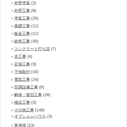
外壁塗装
(2)
外壁工事
(8)
塗装工事
(20)
基礎工事
(11)
板金工事
(11)
鉄骨工事
(30)
コンクリート打ち設
(7)
木工事
(4)
足場工事
(3)
下地取付
(16)
電気工事
(24)
空調設備工事
(8)
解体・復旧工事
(28)
移設工事
(3)
その他工事
(148)
オプションハウス
(3)
業者様
(23)