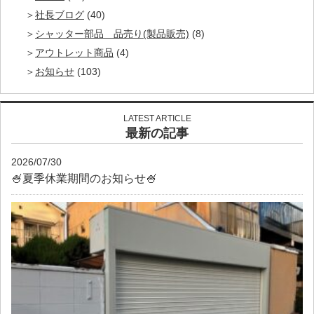
社長ブログ
(40)
シャッター部品 品売り(製品販売)
(8)
アウトレット商品
(4)
お知らせ
(103)
LATEST ARTICLE
最新の記事
2026/07/30
🍧夏季休業期間のお知らせ🍧