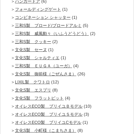
ハンガードア
(6)
フォールディングゲート
(1)
コンビネーション シャッター
(1)
三和S製 ブロード/ブロードアルミ
(5)
三和S製 威風動々（いふうどうどう）
(2)
三和S製 クッキー
(2)
文化S製 セーヌ
(1)
文化S製 シャルティエ
(1)
三和S製 ＥＵＧＡ（ユーガ）
(4)
文化S製 御前様（ごぜんさま）
(26)
LIXIL製 クワトロ
(12)
文化S製 エスプリ
(8)
文化S製 フラットピット
(4)
オイレスECO製 ブリイユＢモデル
(10)
オイレスECO製 ブリイユＳモデル
(3)
オイレスECO製 ブリイユCモデル
(1)
文化S製 小町様（こまちさま）
(8)