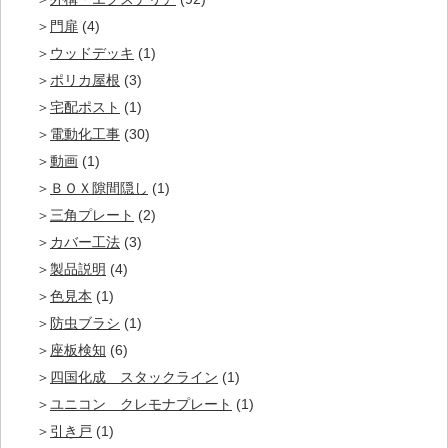
門扉
(4)
ウッドデッキ
(1)
ポリカ屋根
(3)
宅配ポスト
(1)
電動化工事
(30)
動画
(1)
ＢＯＸ隙間隠し
(1)
三角プレート
(2)
カバー工法
(3)
製品説明
(4)
色見本
(1)
防虫ブラシ
(1)
座板検知
(6)
四国化成 スタックライン
(1)
ユニコン クレモナプレート
(1)
引き戸
(1)