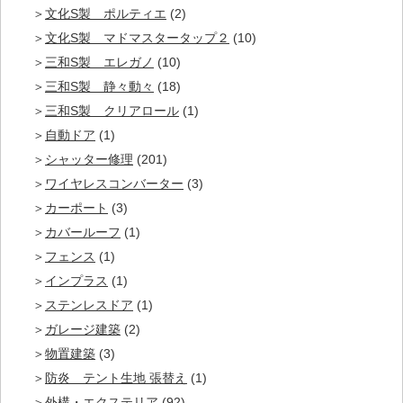
文化S製 ポルティエ
(2)
文化S製 マドマスタータップ２
(10)
三和S製 エレガノ
(10)
三和S製 静々動々
(18)
三和S製 クリアロール
(1)
自動ドア
(1)
シャッター修理
(201)
ワイヤレスコンバーター
(3)
カーポート
(3)
カバールーフ
(1)
フェンス
(1)
インプラス
(1)
ステンレスドア
(1)
ガレージ建築
(2)
物置建築
(3)
防炎 テント生地 張替え
(1)
外構・エクステリア
(92)