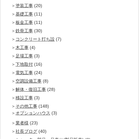
塗装工事
(20)
基礎工事
(11)
板金工事
(11)
鉄骨工事
(30)
コンクリート打ち設
(7)
木工事
(4)
足場工事
(3)
下地取付
(16)
電気工事
(24)
空調設備工事
(8)
解体・復旧工事
(28)
移設工事
(3)
その他工事
(148)
オプションハウス
(3)
業者様
(23)
社長ブログ
(40)