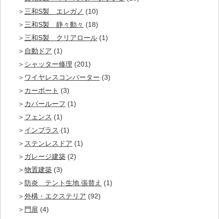
三和S製 エレガノ
(10)
三和S製 静々動々
(18)
三和S製 クリアロール
(1)
自動ドア
(1)
シャッター修理
(201)
ワイヤレスコンバーター
(3)
カーポート
(3)
カバールーフ
(1)
フェンス
(1)
インプラス
(1)
ステンレスドア
(1)
ガレージ建築
(2)
物置建築
(3)
防炎 テント生地 張替え
(1)
外構・エクステリア
(92)
門扉
(4)