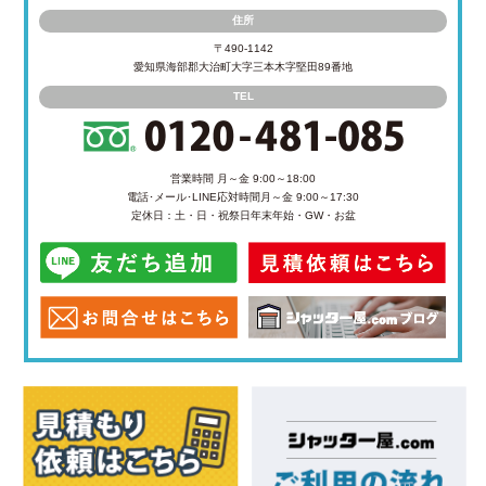
住所
〒490-1142
愛知県海部郡大治町大字三本木字堅田89番地
TEL
営業時間 月～金 9:00～18:00
電話･メール･LINE応対時間
月～金 9:00～17:30
定休日：土・日・祝祭日
年末年始・GW・お盆