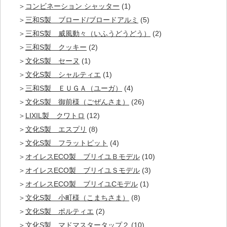
コンビネーション シャッター
(1)
三和S製 ブロード/ブロードアルミ
(5)
三和S製 威風動々（いふうどうどう）
(2)
三和S製 クッキー
(2)
文化S製 セーヌ
(1)
文化S製 シャルティエ
(1)
三和S製 ＥＵＧＡ（ユーガ）
(4)
文化S製 御前様（ごぜんさま）
(26)
LIXIL製 クワトロ
(12)
文化S製 エスプリ
(8)
文化S製 フラットピット
(4)
オイレスECO製 ブリイユＢモデル
(10)
オイレスECO製 ブリイユＳモデル
(3)
オイレスECO製 ブリイユCモデル
(1)
文化S製 小町様（こまちさま）
(8)
文化S製 ポルティエ
(2)
文化S製 マドマスタータップ２
(10)