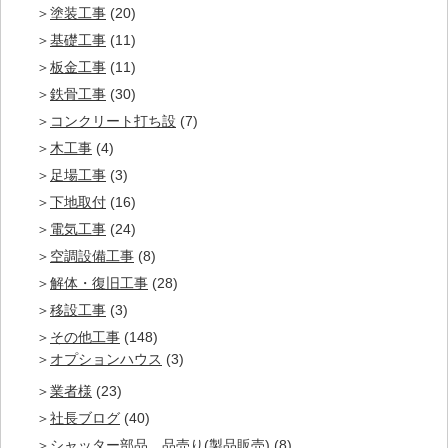
塗装工事
(20)
基礎工事
(11)
板金工事
(11)
鉄骨工事
(30)
コンクリート打ち設
(7)
木工事
(4)
足場工事
(3)
下地取付
(16)
電気工事
(24)
空調設備工事
(8)
解体・復旧工事
(28)
移設工事
(3)
その他工事
(148)
オプションハウス
(3)
業者様
(23)
社長ブログ
(40)
シャッター部品 品売り(製品販売)
(8)