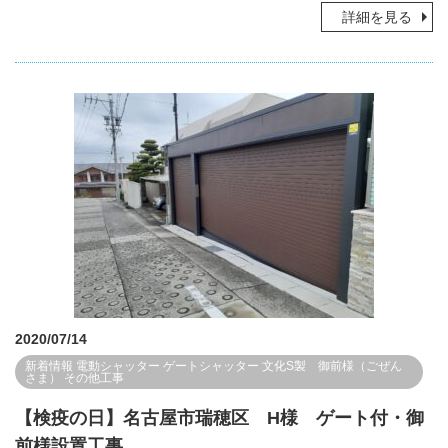
詳細を見る
2020/07/14
新着情報
電動シャッター
ゲートシャッター
文化S製 御前様（ごぜん
さま）
その他工事
【検疫の日】名古屋市瑞穂区 H様 ゲート付・御
前様設置工事