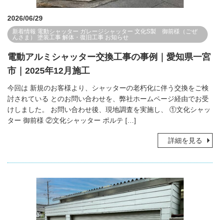
2026/06/29
新着情報
電動シャッター
ガレージシャッター
文化S製 御前様（ごぜ
んさま）
塗装工事
解体・復旧工事
お知らせ
電動アルミシャッター交換工事の事例｜愛知県一宮
市｜2025年12月施工
今回は 新規のお客様より、シャッターの老朽化に伴う交換をご検
討されている とのお問い合わせを、弊社ホームページ経由でお受
けしました。 お問い合わせ後、現地調査を実施し、 ①文化シャッ
ター 御前様 ②文化シャッター ポルテ […]
詳細を見る