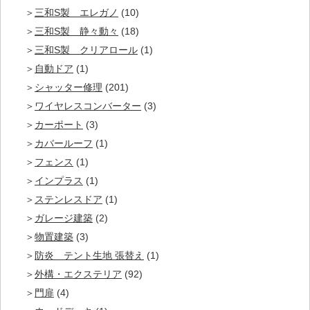
三和S製 エレガノ
(10)
三和S製 静々動々
(18)
三和S製 クリアロール
(1)
自動ドア
(1)
シャッター修理
(201)
ワイヤレスコンバーター
(3)
カーポート
(3)
カバールーフ
(1)
フェンス
(1)
インプラス
(1)
ステンレスドア
(1)
ガレージ建築
(2)
物置建築
(3)
防炎 テント生地 張替え
(1)
外構・エクステリア
(92)
門扉
(4)