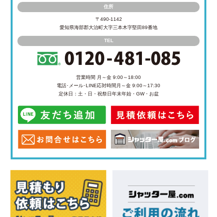
住所
〒490-1142
愛知県海部郡大治町大字三本木字堅田89番地
TEL
営業時間 月～金 9:00～18:00
電話･メール･LINE応対時間
月～金 9:00～17:30
定休日：土・日・祝祭日
年末年始・GW・お盆