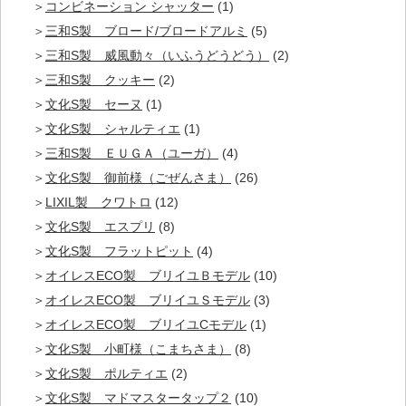
コンビネーション シャッター
(1)
三和S製 ブロード/ブロードアルミ
(5)
三和S製 威風動々（いふうどうどう）
(2)
三和S製 クッキー
(2)
文化S製 セーヌ
(1)
文化S製 シャルティエ
(1)
三和S製 ＥＵＧＡ（ユーガ）
(4)
文化S製 御前様（ごぜんさま）
(26)
LIXIL製 クワトロ
(12)
文化S製 エスプリ
(8)
文化S製 フラットピット
(4)
オイレスECO製 ブリイユＢモデル
(10)
オイレスECO製 ブリイユＳモデル
(3)
オイレスECO製 ブリイユCモデル
(1)
文化S製 小町様（こまちさま）
(8)
文化S製 ポルティエ
(2)
文化S製 マドマスタータップ２
(10)