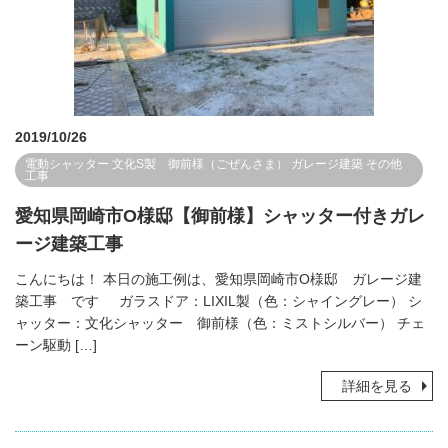
2019/10/26
電動シャッター
文化S製 御前様（ごぜんさま）
ガレージ建築
その他
工事
愛知県岡崎市O様邸【御前様】シャッター付きガレ
ージ建築工事
こんにちは！ 本日の施工例は、愛知県岡崎市O様邸 ガレージ建
築工事 です ガラスドア：LIXIL製（色：シャイングレー） シ
ャッター：文化シャッター 御前様（色：ミストシルバー） チェ
ーン駆動 […]
詳細を見る