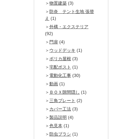
物置建築
(3)
防炎 テント生地 張替
え
(1)
外構・エクステリア
(92)
門扉
(4)
ウッドデッキ
(1)
ポリカ屋根
(3)
宅配ポスト
(1)
電動化工事
(30)
動画
(1)
ＢＯＸ隙間隠し
(1)
三角プレート
(2)
カバー工法
(3)
製品説明
(4)
色見本
(1)
防虫ブラシ
(1)