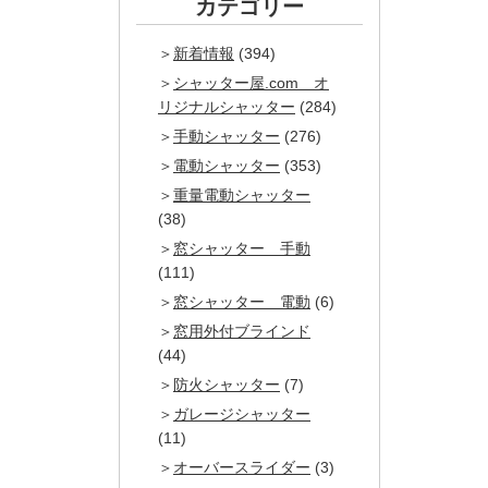
カテゴリー
新着情報
(394)
シャッター屋.com オ
リジナルシャッター
(284)
手動シャッター
(276)
電動シャッター
(353)
重量電動シャッター
(38)
窓シャッター 手動
(111)
窓シャッター 電動
(6)
窓用外付ブラインド
(44)
防火シャッター
(7)
ガレージシャッター
(11)
オーバースライダー
(3)