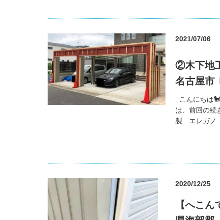
2021/07/06
②木下地
名古屋市 
こんにちは
は、前回の続
製 エレガノ 
2020/12/25
【へこん