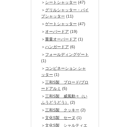
シートシャッター
(47)
グリルシャッター・パイ
プシャッター
(11)
ゲートシャッター
(47)
オーバードア
(19)
重量オーバードア
(1)
ハンガードア
(6)
フォールディングゲート
(1)
コンビネーション シャ
ッター
(1)
三和S製 ブロード/ブロ
ードアルミ
(5)
三和S製 威風動々（い
ふうどうどう）
(2)
三和S製 クッキー
(2)
文化S製 セーヌ
(1)
文化S製 シャルティエ