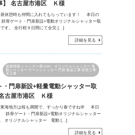
事】 名古屋市港区 Ｋ様
昼休憩時も仲間に入れてもらっています！ 本日の
 鉄骨ゲート・門扉新設+電動オリジナルシャッター取
きです。 全行程９日間にて全完 […]
詳細を見る
新着情報
シャッター屋.com オリジナルシャッター
電
動シャッター
ゲートシャッター
門扉
板金工事
鉄骨工事
木工事
ト・門扉新設+軽量電動シャッター取
 名古屋市港区 Ｋ様
東海地方は桜も満開で、すっかり春ですね🌸 本日
、 鉄骨ゲート・門扉新設+電動オリジナルシャッター
。 オリジナルシャッター 電動 […]
詳細を見る