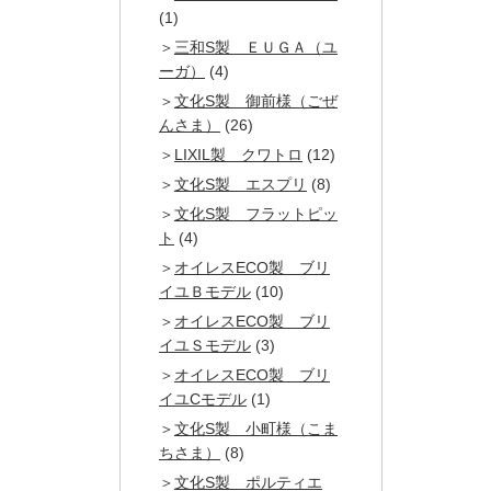
(1)
三和S製 ＥＵＧＡ（ユ
ーガ）
(4)
文化S製 御前様（ごぜ
んさま）
(26)
LIXIL製 クワトロ
(12)
文化S製 エスプリ
(8)
文化S製 フラットピッ
ト
(4)
オイレスECO製 ブリ
イユＢモデル
(10)
オイレスECO製 ブリ
イユＳモデル
(3)
オイレスECO製 ブリ
イユCモデル
(1)
文化S製 小町様（こま
ちさま）
(8)
文化S製 ポルティエ