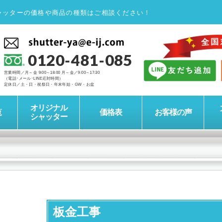
ャッターの価格や商品の種類はご相談ください！
0120-481-085
営業時間／月～金 9:00～18:00 月～金／9:00～17:30
（電話･メール･LINE応対時間）
定休日／土・日・祝祭日・年末年始・GW・お盆
オリジナル
覧
価格表
お客様の声
シャッター
板金工事