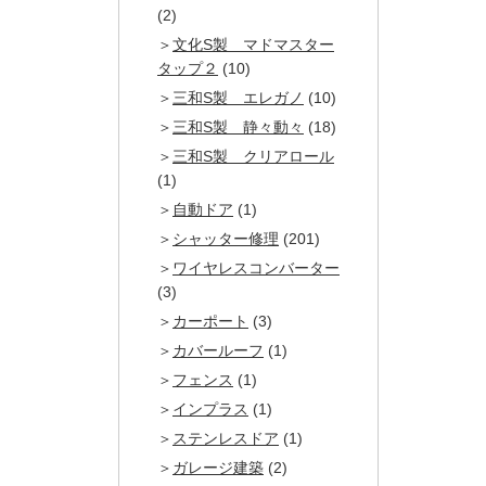
(2)
文化S製 マドマスター
タップ２
(10)
三和S製 エレガノ
(10)
三和S製 静々動々
(18)
三和S製 クリアロール
(1)
自動ドア
(1)
シャッター修理
(201)
ワイヤレスコンバーター
(3)
カーポート
(3)
カバールーフ
(1)
フェンス
(1)
インプラス
(1)
ステンレスドア
(1)
ガレージ建築
(2)