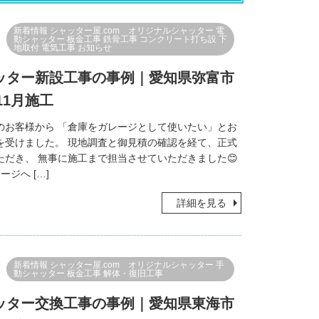
新着情報
シャッター屋.com オリジナルシャッター
電
動シャッター
板金工事
鉄骨工事
コンクリート打ち設
下
地取付
電気工事
お知らせ
ッター新設工事の事例｜愛知県弥富市
11月施工
のお客様から 「倉庫をガレージとして使いたい」とお
を受けました。 現地調査と御見積の確認を経て、正式
ただき、 無事に施工まで担当させていただきました😊
ジへ […]
詳細を見る
新着情報
シャッター屋.com オリジナルシャッター
手
動シャッター
板金工事
解体・復旧工事
ッター交換工事の事例｜愛知県東海市