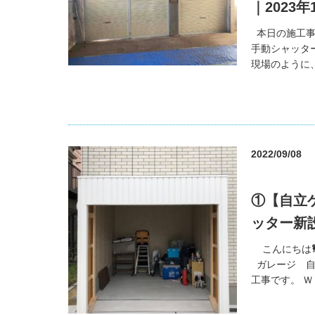
｜2023
本日の施工事
手動シャッタ
現場のように、
2022/09/08
①【自立
ッター新
こんにちは🐩
ガレージ 自立
工事です。 Ｗ