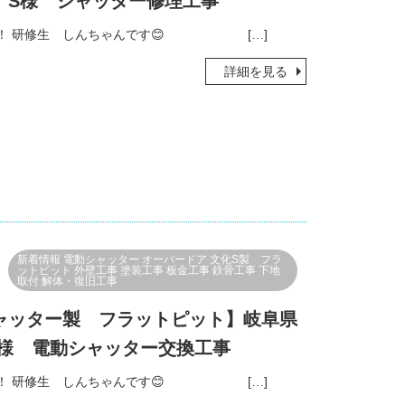
 S様 シャッター修理工事
！ 研修生 しんちゃんです😊 […]
詳細を見る
新着情報
電動シャッター
オーバードア
文化S製 フラ
ットピット
外壁工事
塗装工事
板金工事
鉄骨工事
下地
取付
解体・復旧工事
ャッター製 フラットピット】岐阜県
I様 電動シャッター交換工事
！ 研修生 しんちゃんです😊 […]