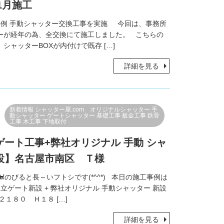
年1月施工
例 手動シャッター交換工事を実施 今回は、事務所
ーが経年の為、全交換にて施工しました。 こちらの
シャッターBOXが内付けで既存 […]
詳細を見る
新着情報
シャッター屋.com オリジナルシャッター
手
動シャッター
ゲートシャッター
基礎工事
板金工事
鉄骨
工事
木工事
下地取付
ゲート工事+弊社オリジナル 手動 シャ
設】名古屋市南区 Ｔ様
のびると長～いフトシです(*^^*) 本日の施工事例は
ゲート新設 + 弊社オリジナル 手動シャッター 新設
２１８０ Ｈ１８ […]
詳細を見る