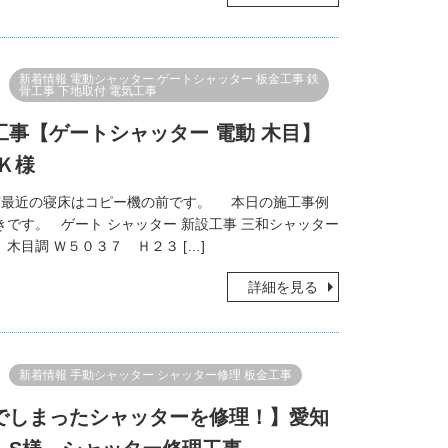
新着情報
電動シャッター
ゲートシャッター
板金工事
鉄
骨工事
下地取付
電気工事
工事【ゲートシャッター 電動 木目】
Ｋ様
最近の寝床はコピー機の前です。 本日の施工事例
きです。 ゲート シャッター 新設工事 三和シャッター
木目調 Ｗ５０３７ Ｈ２３ […]
詳細を見る
新着情報
手動シャッター
シャッター修理
板金工事
でしまったシャッターを修理！】愛知