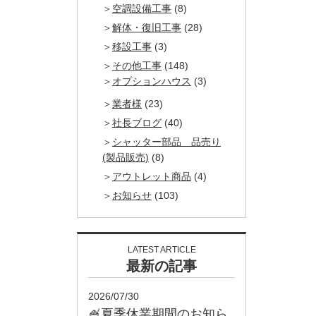
空調設備工事
(8)
解体・復旧工事
(28)
移設工事
(3)
その他工事
(148)
オプションハウス
(3)
業者様
(23)
社長ブログ
(40)
シャッター部品 品売り
(製品販売)
(8)
アウトレット商品
(4)
お知らせ
(103)
LATEST ARTICLE
最新の記事
2026/07/30
🍧夏季休業期間のお知ら