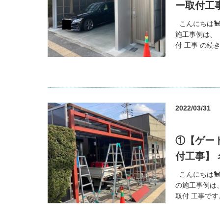
ー取付工
こんにちは
施工事例は、
付 工事 の続
2022/03/31
①【ゲー
付工事】
こんにちは
の施工事例は
取付 工事です